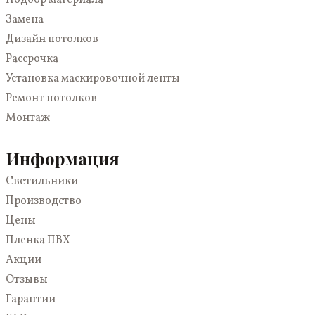
Подбор материала
Белые
Зеркальные
В детскую
Замена
Синие
Кривые линии
В комнату
Дизайн потолков
Голубые
С рисунком
Для дачи
Рассрочка
Двухуровневые
В зал
Установка маскировочной ленты
Со световыми линиями
Для коттеджа
Ремонт потолков
3D
На кухню
Монтаж
С подсветкой
В спальню
Многоуровневые
В коридор
Информация
Парящие
Светильники
Светопрозрачные
Производство
Цены
Пленка ПВХ
Акции
Отзывы
Гарантии