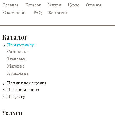
Главная
Каталог
Услуги
Цены
Отзывы
О компании
FAQ
Контакты
Каталог
По материалу
Сатиновые
Тканевые
Матовые
Глянцевые
По типу помещения
В прихожую
По оформлению
Звездное небо
По цвету
В ванную
Красные
Одноуровневые
Для бассейна
Зеленые
Услуги
Бесшовные
В гостиную