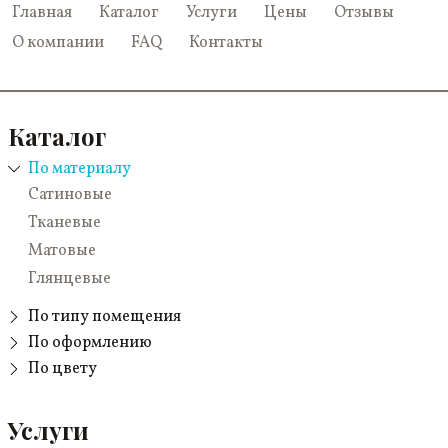
Главная
Каталог
Услуги
Цены
Отзывы
О компании
FAQ
Контакты
Каталог
По материалу
Сатиновые
Тканевые
Матовые
Глянцевые
По типу помещения
В прихожую
По оформлению
Звездное небо
По цвету
В ванную
Красные
Одноуровневые
Для бассейна
Зеленые
Услуги
Бесшовные
В гостиную