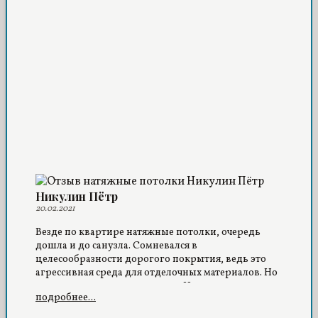
Никулин Пётр
20.02.2021
Везде по квартире натяжные потолки, очередь
дошла и до санузла. Сомневался в
целесообразности дорогого покрытия, ведь это
агрессивная среда для отделочных материалов. Но
результат приятно порадовал. Ни плесень, ни
подробнее...
грибки на поверхности пленки не приживаются.
Еще хочу отметить пожаробезопасность натяжного