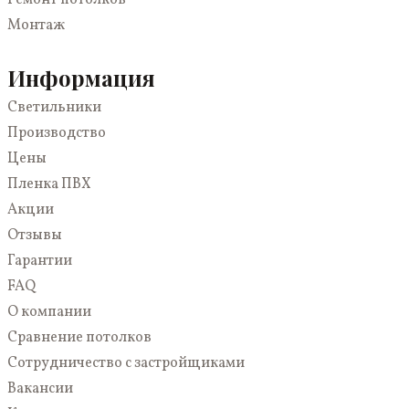
Ремонт потолков
3D
На кухню
Монтаж
С подсветкой
В спальню
Многоуровневые
В коридор
Информация
Парящие
Светильники
Светопрозрачные
Производство
Цены
Пленка ПВХ
Акции
Отзывы
Гарантии
FAQ
О компании
Сравнение потолков
Сотрудничество с застройщиками
Вакансии