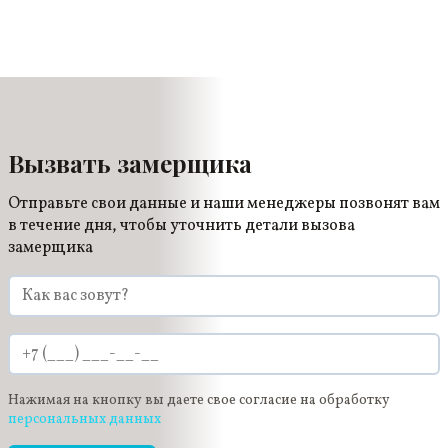
после окончания ремонта вы сможете отмечать
учитывать ее площадь. Для небольших
дома любые праздники, ни в чем себе не
помещений выбираются только полотна светлых
отказывая.
оттенков (чаще останавливаются на выборе
белого глянцевого потолка, кремового,
бежевого), для просторных комнат выбор цветов
неограничен.
Вызвать замерщика
Отправьте свои данные и наши менеджеры позвонят вам
в течение дня, чтобы уточнить детали вызова
замерщика
Нажимая на кнопку вы даете свое согласие на обработку
персональных данных