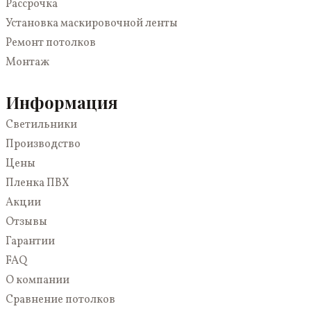
Рассрочка
Двухуровневые
В зал
Установка маскировочной ленты
Со световыми линиями
Для коттеджа
Ремонт потолков
3D
На кухню
Монтаж
С подсветкой
В спальню
Многоуровневые
В коридор
Информация
Парящие
Светильники
Светопрозрачные
Производство
Цены
Пленка ПВХ
Акции
Отзывы
Гарантии
FAQ
О компании
Сравнение потолков