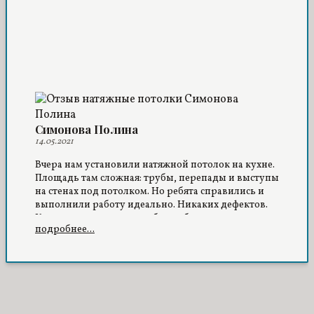
Симонова Полина
14.05.2021
Вчера нам установили натяжной потолок на кухне.
Площадь там сложная: трубы, перепады и выступы
на стенах под потолком. Но ребята справились и
выполнили работу идеально. Никаких дефектов.
Компанию рекомендую, буду обращаться к ним,
подробнее...
когда решим устанавливать потолок в прихожую и
спальню.