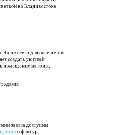
икальный и неповторимый
светкой во Владивостоке
. Чаще всего для освещения
яет создать уютный
ть помещение на зоны,
етодами:
ении заказа доступны
 цветов
и фактур,