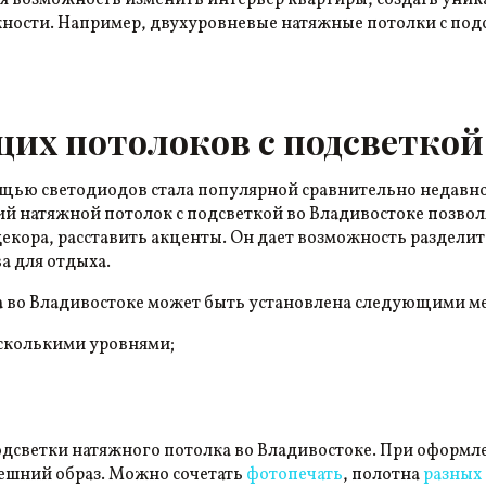
ая возможность изменить интерьер квартиры, создать ун
ности. Например, двухуровневые натяжные потолки с под
их потолоков с подсветкой
щью светодиодов стала популярной сравнительно недавно
й натяжной потолок с подсветкой во Владивостоке позвол
екора, расставить акценты. Он дает возможность раздели
а для отдыха.
а во Владивостоке может быть установлена следующими м
есколькими уровнями;
дсветки натяжного потолка во Владивостоке. При оформл
ешний образ. Можно сочетать
фотопечать
, полотна
разных