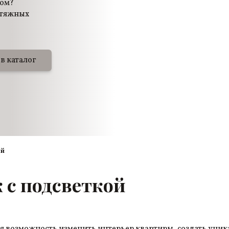
жом?
атяжных
в каталог
ой
 с подсветкой