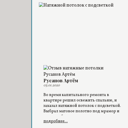
Русанов Артём
03.01.2020
Во время капитального ремонта в
квартире решил освежить спальню, и
заказал натяжной потолок с подсветкой.
Выбрал матовое полотно под мрамор и
простую белую светодиодную ленту.
подробнее...
Вышло оригинально, мне понравилось.
В спальне стало гораздо уютнее.