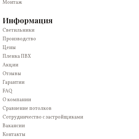
Монтаж
С подсветкой
В спальню
Многоуровневые
В коридор
Информация
Парящие
Светильники
Светопрозрачные
Производство
Цены
Пленка ПВХ
Акции
Отзывы
Гарантии
FAQ
О компании
Сравнение потолков
Сотрудничество с застройщиками
Вакансии
Контакты