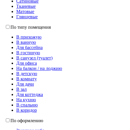
Сатиновые
Тканевые
Матовые
Глянцевые
По типу помещения
В прихожую
В ванную
Для бассейна
В гостиную
В санузел (туалет)
Для офиса
На балкон / на лоджию
В детскую
В комнату
Для дачи
В зал
Для коттеджа
На кухню
В спальню
В коридор
По оформлению