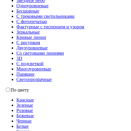
Звездное небо
Одноуровневые
Бесшовные
С трековыми светильниками
С фотопечатью
Фактурные с тиснением и узором
Зеркальные
Кривые линии
С рисунком
Двухуровневые
Со световыми линиями
3D
С подсветкой
Многоуровневые
Парящие
Светопрозрачные
По цвету
Красные
Зеленые
Розовые
Бежевые
Черные
Белые