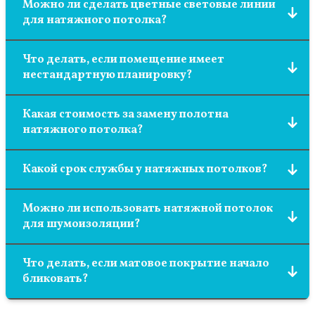
Можно ли сделать цветные световые линии
для натяжного потолка?
Да, конечно. Можно использовать ленту RGB.
Что делать, если помещение имеет
Правда, яркость ее немного меньше, чем у белых
нестандартную планировку?
лент. Поэтому нужны другие пропорции для
расчета длины световых линий на определенную
Одним из преимуществ натяжных потолков
квадратуру помещения.
Какая стоимость за замену полотна
является возможность подстроить полотно под
натяжного потолка?
любую форму помещения.
Стоимость за данную услугу начинается от 3000
Какой срок службы у натяжных потолков?
тыс руб.
Натяжной потолок будет радовать вас не менее 20
Можно ли использовать натяжной потолок
лет при соблюдении правил эксплуатации.
для шумоизоляции?
Натяжные потолки немного уменьшают уровень
Что делать, если матовое покрытие начало
шумов, но для более эффективной шумоизоляции
бликовать?
стоит использовать другие методы.
Скорее всего, это заводской брак, поскольку