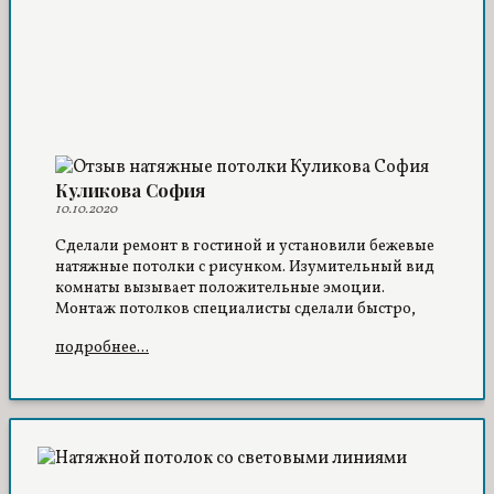
Куликова София
10.10.2020
Сделали ремонт в гостиной и установили бежевые
натяжные потолки с рисунком. Изумительный вид
комнаты вызывает положительные эмоции.
Монтаж потолков специалисты сделали быстро,
цены адекватные – все очень понравилось.
подробнее...
Ремонту полгода, но вид потолочной части остался
первозданным.