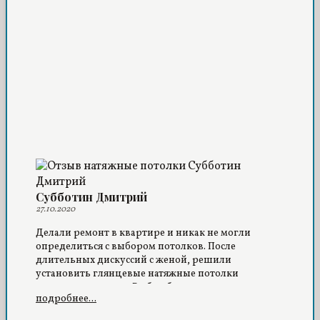
Субботин Дмитрий
27.10.2020
Делали ремонт в квартире и никак не могли
определиться с выбором потолков. После
длительных дискуссий с женой, решили
установить глянцевые натяжные потолки
молочного оттенка. Выбор был сделан правильно –
подробнее...
комната приобрела оригинальный вид, а
зеркальная поверхность пленки сделала