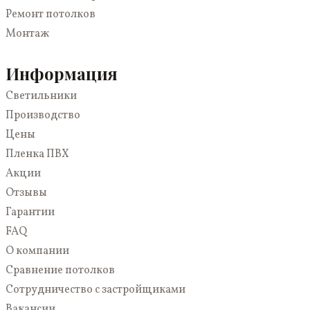
Со световыми линиями
Для коттеджа
Ремонт потолков
3D
На кухню
Монтаж
С подсветкой
В спальню
Многоуровневые
В коридор
Информация
Парящие
Светильники
Светопрозрачные
Производство
Цены
Пленка ПВХ
Акции
Отзывы
Гарантии
FAQ
О компании
Сравнение потолков
Сотрудничество с застройщиками
Вакансии