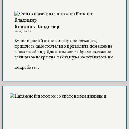
Кононов Владимир
28.07.2020
Купили новый офис в центре без ремонта,
пришлось самостоятельно приводить помещение
в божеский вид. Для потолков выбрали натяжное
глянцевое покрытие, так как уже не оставалось ни
времени, ни сил на штукатурку. Полгода уже
подробнее...
работаем в обычном режиме, а потолки как будто
вчера установлены были. Рекомендую, не
пожалеете!