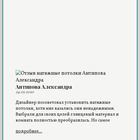
Антипова Александра
24.05.2020
Дизайнер посоветовал установить натяжные
потолки, хотя мне казались они ненадежными.
Выбрали для своих целей глянцевый материал и
комната полностью преобразилась. Но самое
главное – оттенки не выцветают, что
подробнее...
существенный плюс, так как в квартире
повышенная влажность.