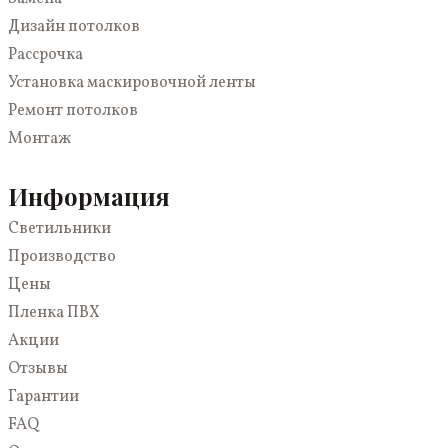
Синие
Кривые линии
В комнату
Дизайн потолков
Голубые
С рисунком
Для дачи
Рассрочка
Двухуровневые
В зал
Установка маскировочной ленты
Со световыми линиями
Для коттеджа
Ремонт потолков
3D
На кухню
Монтаж
С подсветкой
В спальню
Многоуровневые
В коридор
Информация
Парящие
Светильники
Светопрозрачные
Производство
Цены
Пленка ПВХ
Акции
Отзывы
Гарантии
FAQ