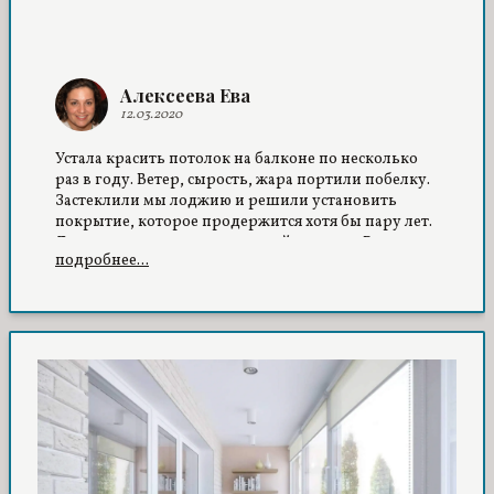
Алексеева Ева
12.03.2020
Устала красить потолок на балконе по несколько
раз в году. Ветер, сырость, жара портили побелку.
Застеклили мы лоджию и решили установить
покрытие, которое продержится хотя бы пару лет.
Друзья посоветовали натяжной потолок. В
подробнее...
компании нам подсказали, какой вид полотна
подойдет лучше, и уже вскоре тканевой потолок
красовался на балконе. Пылесосом пройдусь и уже
чистый, провода не выступают, да и как-то уютно
стало. Рекомендую.