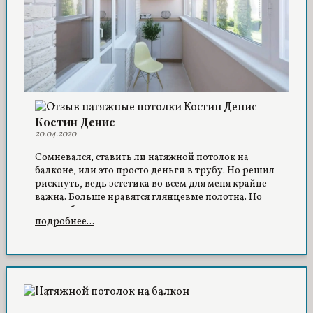
Костин Денис
20.04.2020
Сомневался, ставить ли натяжной потолок на
балконе, или это просто деньги в трубу. Но решил
рискнуть, ведь эстетика во всем для меня крайне
важна. Больше нравятся глянцевые полотна. Но
когда обратился с заказом, специалисты
подробнее...
посоветовали тканевый вариант, потому, что
балкон неотапливаемый. Спасибо за дельный
совет, третий год стоит – ни деформаций, ни
потери цвета, даже воду удерживал, когда сверху
затопили. Задумываюсь теперь о натяжном
потолке в ванную.